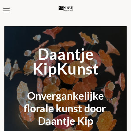
Ga
direct
naar
de
hoofdinhoud
Daantje
KipKunst
Onvergankelijke
florale kunst door
Daantje Kip